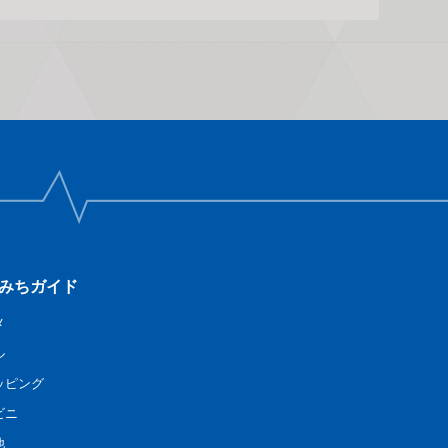
みちガイド
メ
ル
ッピング
ビニ
他